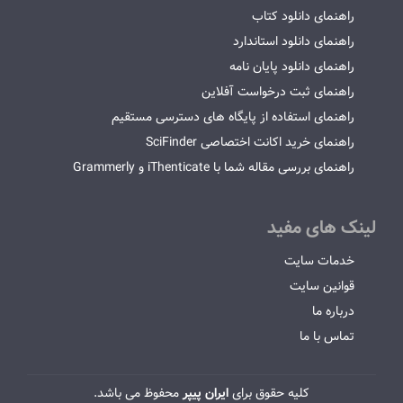
راهنمای دانلود کتاب
راهنمای دانلود استاندارد
راهنمای دانلود پایان نامه
راهنمای ثبت درخواست آفلاین
راهنمای استفاده از پایگاه های دسترسی مستقیم
راهنمای خرید اکانت اختصاصی SciFinder
راهنمای بررسی مقاله شما با iThenticate و Grammerly
لینک های مفید
خدمات سایت
قوانین سایت
درباره ما
تماس با ما
کلیه حقوق برای
ایران پیپر
محفوظ می باشد.