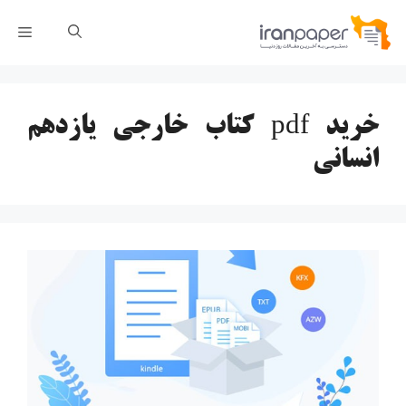
رش
فهر
ه
حتوا
خرید pdf کتاب خارجی یازدهم
انسانی