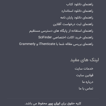
راهنمای دانلود کتاب
راهنمای دانلود استاندارد
راهنمای دانلود پایان نامه
راهنمای ثبت درخواست آفلاین
راهنمای استفاده از پایگاه های دسترسی مستقیم
راهنمای خرید اکانت اختصاصی SciFinder
راهنمای بررسی مقاله شما با iThenticate و Grammerly
لینک های مفید
خدمات سایت
قوانین سایت
درباره ما
تماس با ما
کلیه حقوق برای
ایران پیپر
محفوظ می باشد.