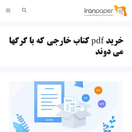
رش
فهر
ه
حتوا
خرید pdf کتاب خارجی که با گرگها
می دوند