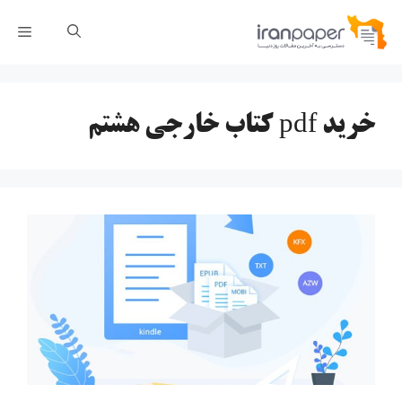
رش
فهر
ه
حتوا
خرید pdf کتاب خارجی هشتم