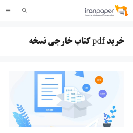
رش
فهر
ه
حتوا
خرید pdf کتاب خارجی نسخه