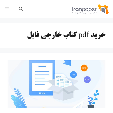
رش
فهر
ه
حتوا
خرید pdf کتاب خارجی فایل