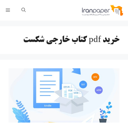
رش
فهر
ه
حتوا
خرید pdf کتاب خارجی شکست