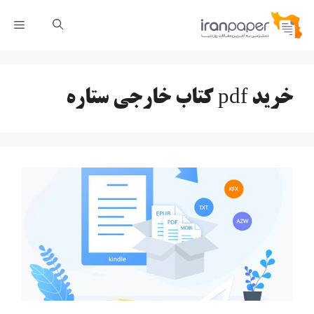
رش
فهر
ه
حتوا
خرید pdf کتاب خارجی ستاره