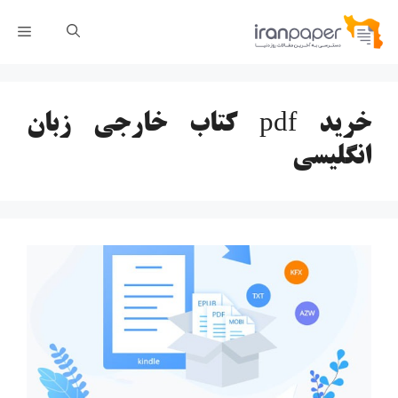
رش
فهر
ه
حتوا
خرید pdf کتاب خارجی زبان
انگلیسی