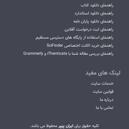
راهنمای دانلود کتاب
راهنمای دانلود استاندارد
راهنمای دانلود پایان نامه
راهنمای ثبت درخواست آفلاین
راهنمای استفاده از پایگاه های دسترسی مستقیم
راهنمای خرید اکانت اختصاصی SciFinder
راهنمای بررسی مقاله شما با iThenticate و Grammerly
لینک های مفید
خدمات سایت
قوانین سایت
درباره ما
تماس با ما
کلیه حقوق برای
ایران پیپر
محفوظ می باشد.