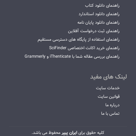
راهنمای دانلود کتاب
راهنمای دانلود استاندارد
راهنمای دانلود پایان نامه
راهنمای ثبت درخواست آفلاین
راهنمای استفاده از پایگاه های دسترسی مستقیم
راهنمای خرید اکانت اختصاصی SciFinder
راهنمای بررسی مقاله شما با iThenticate و Grammerly
لینک های مفید
خدمات سایت
قوانین سایت
درباره ما
تماس با ما
کلیه حقوق برای
ایران پیپر
محفوظ می باشد.