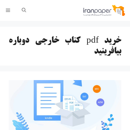
رش
فهر
ه
حتوا
خرید pdf کتاب خارجی دوباره
بیافرینید