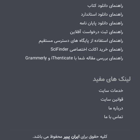
راهنمای دانلود کتاب
راهنمای دانلود استاندارد
راهنمای دانلود پایان نامه
راهنمای ثبت درخواست آفلاین
راهنمای استفاده از پایگاه های دسترسی مستقیم
راهنمای خرید اکانت اختصاصی SciFinder
راهنمای بررسی مقاله شما با iThenticate و Grammerly
لینک های مفید
خدمات سایت
قوانین سایت
درباره ما
تماس با ما
کلیه حقوق برای
ایران پیپر
محفوظ می باشد.