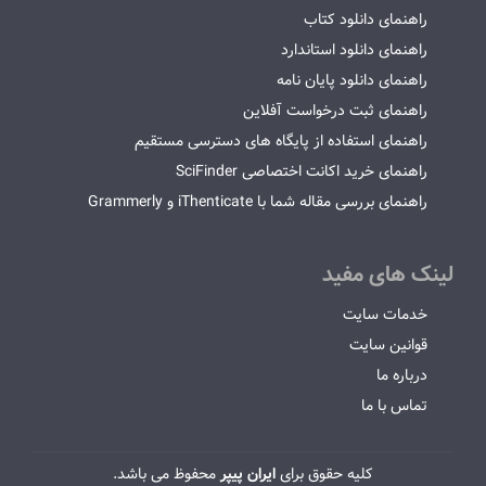
راهنمای دانلود کتاب
راهنمای دانلود استاندارد
راهنمای دانلود پایان نامه
راهنمای ثبت درخواست آفلاین
راهنمای استفاده از پایگاه های دسترسی مستقیم
راهنمای خرید اکانت اختصاصی SciFinder
راهنمای بررسی مقاله شما با iThenticate و Grammerly
لینک های مفید
خدمات سایت
قوانین سایت
درباره ما
تماس با ما
کلیه حقوق برای
ایران پیپر
محفوظ می باشد.