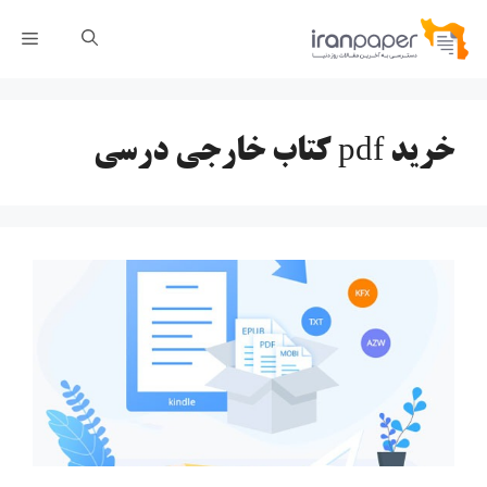
رش
فهر
ه
حتوا
خرید pdf کتاب خارجی درسی