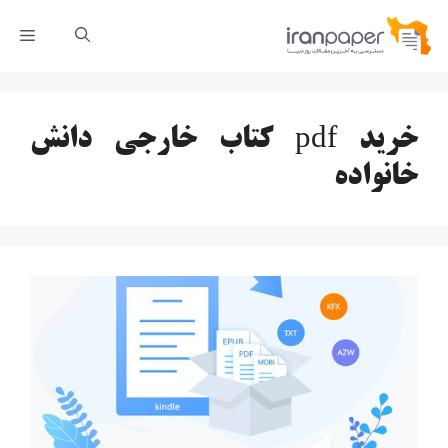
رش
فهر
ه
حتوا
خرید pdf کتاب خارجی دانش
خانواده