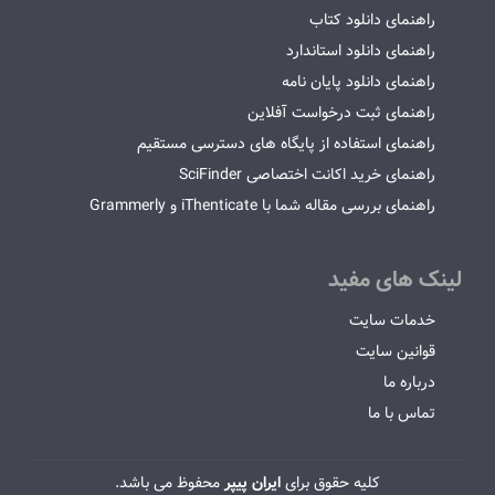
راهنمای دانلود کتاب
راهنمای دانلود استاندارد
راهنمای دانلود پایان نامه
راهنمای ثبت درخواست آفلاین
راهنمای استفاده از پایگاه های دسترسی مستقیم
راهنمای خرید اکانت اختصاصی SciFinder
راهنمای بررسی مقاله شما با iThenticate و Grammerly
لینک های مفید
خدمات سایت
قوانین سایت
درباره ما
تماس با ما
کلیه حقوق برای
ایران پیپر
محفوظ می باشد.