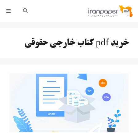
رش
فهر
ه
حتوا
خرید pdf کتاب خارجی حقوقی