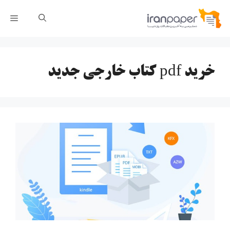
رش
فهر
ه
حتوا
خرید pdf کتاب خارجی جدید