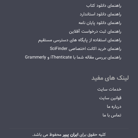
راهنمای دانلود کتاب
راهنمای دانلود استاندارد
راهنمای دانلود پایان نامه
راهنمای ثبت درخواست آفلاین
راهنمای استفاده از پایگاه های دسترسی مستقیم
راهنمای خرید اکانت اختصاصی SciFinder
راهنمای بررسی مقاله شما با iThenticate و Grammerly
لینک های مفید
خدمات سایت
قوانین سایت
درباره ما
تماس با ما
کلیه حقوق برای
ایران پیپر
محفوظ می باشد.