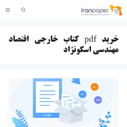
رش
فهر
ه
حتوا
خرید pdf کتاب خارجی اقتصاد
مهندسی اسکونژاد