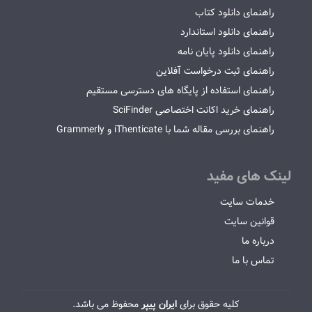
راهنمای دانلود کتاب
راهنمای دانلود استاندارد
راهنمای دانلود پایان نامه
راهنمای ثبت درخواست آفلاین
راهنمای استفاده از پایگاه های دسترسی مستقیم
راهنمای خرید اکانت اختصاصی SciFinder
راهنمای بررسی مقاله شما با iThenticate و Grammerly
لینک های مفید
خدمات سایت
قوانین سایت
درباره ما
تماس با ما
کلیه حقوق برای
ایران پیپر
محفوظ می باشد.