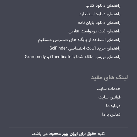
راهنمای دانلود کتاب
راهنمای دانلود استاندارد
راهنمای دانلود پایان نامه
راهنمای ثبت درخواست آفلاین
راهنمای استفاده از پایگاه های دسترسی مستقیم
راهنمای خرید اکانت اختصاصی SciFinder
راهنمای بررسی مقاله شما با iThenticate و Grammerly
لینک های مفید
خدمات سایت
قوانین سایت
درباره ما
تماس با ما
کلیه حقوق برای
ایران پیپر
محفوظ می باشد.