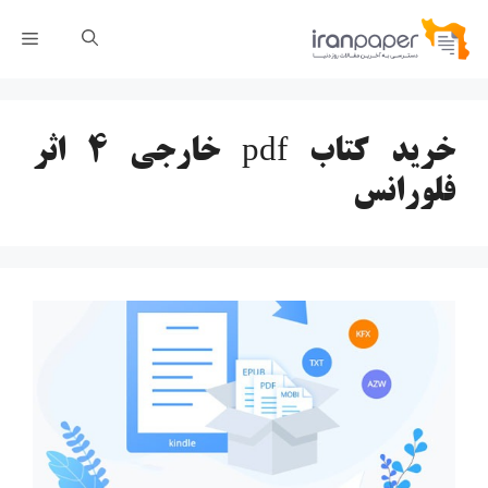
رش
فهر
ه
حتوا
خرید کتاب pdf خارجی ۴ اثر
فلورانس