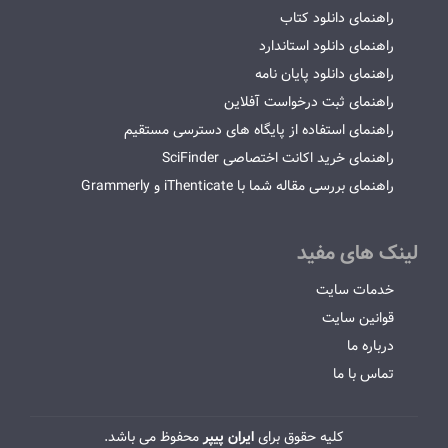
راهنمای دانلود کتاب
راهنمای دانلود استاندارد
راهنمای دانلود پایان نامه
راهنمای ثبت درخواست آفلاین
راهنمای استفاده از پایگاه های دسترسی مستقیم
راهنمای خرید اکانت اختصاصی SciFinder
راهنمای بررسی مقاله شما با iThenticate و Grammerly
لینک های مفید
خدمات سایت
قوانین سایت
درباره ما
تماس با ما
کلیه حقوق برای
ایران پیپر
محفوظ می باشد.