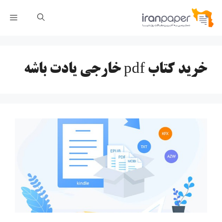
رش
فهر
ه
حتوا
خرید کتاب pdf خارجی یادت باشه