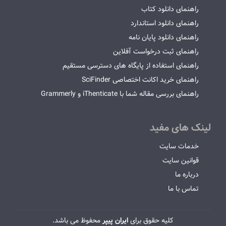
راهنمای دانلود کتاب
راهنمای دانلود استاندارد
راهنمای دانلود پایان نامه
راهنمای ثبت درخواست آفلاین
راهنمای استفاده از پایگاه های دسترسی مستقیم
راهنمای خرید اکانت اختصاصی SciFinder
راهنمای بررسی مقاله شما با iThenticate و Grammerly
لینک های مفید
خدمات سایت
قوانین سایت
درباره ما
تماس با ما
کلیه حقوق برای
ایران پیپر
محفوظ می باشد.