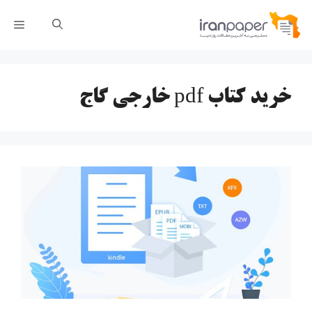
رش
فهر
ه
حتوا
خرید کتاب pdf خارجی گاج