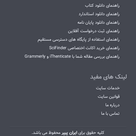
راهنمای دانلود کتاب
راهنمای دانلود استاندارد
راهنمای دانلود پایان نامه
راهنمای ثبت درخواست آفلاین
راهنمای استفاده از پایگاه های دسترسی مستقیم
راهنمای خرید اکانت اختصاصی SciFinder
راهنمای بررسی مقاله شما با iThenticate و Grammerly
لینک های مفید
خدمات سایت
قوانین سایت
درباره ما
تماس با ما
کلیه حقوق برای
ایران پیپر
محفوظ می باشد.