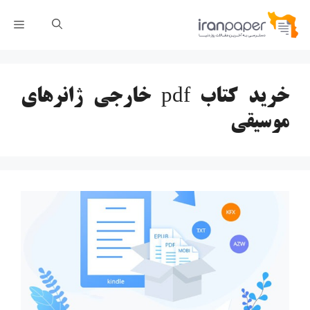
رش
فهر
ه
حتوا
خرید کتاب pdf خارجی ژانرهای
موسیقی