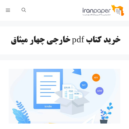
رش
فهر
ه
حتوا
خرید کتاب pdf خارجی چهار میثاق