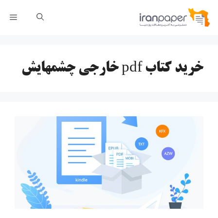
رش
فهر
ه
حتوا
خرید کتاب pdf خارجی چشمهایش