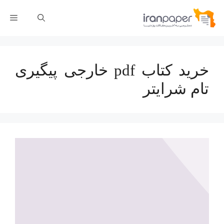
رش
فهر
ه
حتوا
خرید کتاب pdf خارجی پیگیری
تام شرایتر