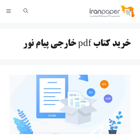
رش
فهر
ه
حتوا
خرید کتاب pdf خارجی پیام نور