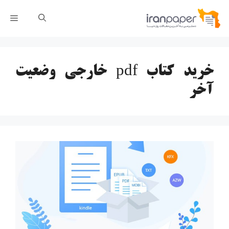
رش
فهر
ه
حتوا
خرید کتاب pdf خارجی وضعیت
آخر