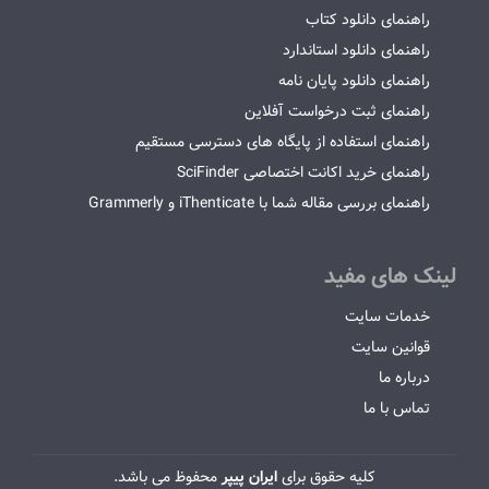
راهنمای دانلود کتاب
راهنمای دانلود استاندارد
راهنمای دانلود پایان نامه
راهنمای ثبت درخواست آفلاین
راهنمای استفاده از پایگاه های دسترسی مستقیم
راهنمای خرید اکانت اختصاصی SciFinder
راهنمای بررسی مقاله شما با iThenticate و Grammerly
لینک های مفید
خدمات سایت
قوانین سایت
درباره ما
تماس با ما
کلیه حقوق برای
ایران پیپر
محفوظ می باشد.