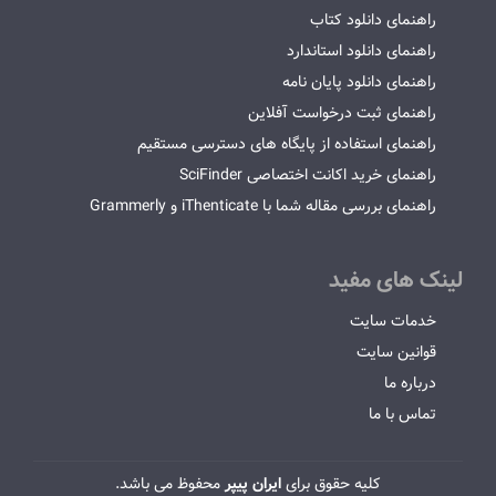
راهنمای دانلود کتاب
راهنمای دانلود استاندارد
راهنمای دانلود پایان نامه
راهنمای ثبت درخواست آفلاین
راهنمای استفاده از پایگاه های دسترسی مستقیم
راهنمای خرید اکانت اختصاصی SciFinder
راهنمای بررسی مقاله شما با iThenticate و Grammerly
لینک های مفید
خدمات سایت
قوانین سایت
درباره ما
تماس با ما
کلیه حقوق برای
ایران پیپر
محفوظ می باشد.