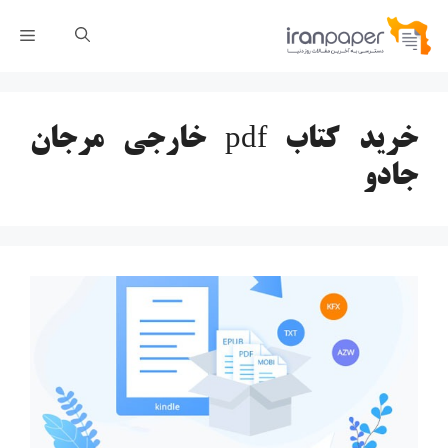
رش
فهر
ه
حتوا
خرید کتاب pdf خارجی مرجان
جادو