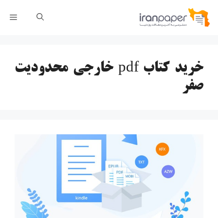
رش
فهر
ه
حتوا
خرید کتاب pdf خارجی محدودیت
صفر