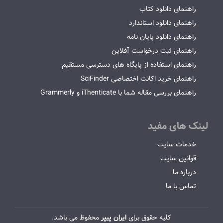
راهنمای دانلود کتاب
راهنمای دانلود استاندارد
راهنمای دانلود پایان نامه
راهنمای ثبت درخواست آفلاین
راهنمای استفاده از پایگاه های دسترسی مستقیم
راهنمای خرید اکانت اختصاصی SciFinder
راهنمای بررسی مقاله شما با iThenticate و Grammerly
لینک های مفید
خدمات سایت
قوانین سایت
درباره ما
تماس با ما
کلیه حقوق برای
ایران پیپر
محفوظ می باشد.