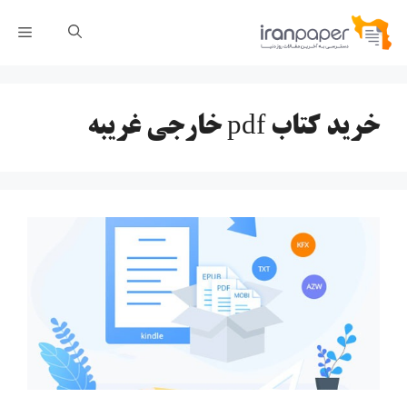
رش
فهر
ه
حتوا
خرید کتاب pdf خارجی غریبه