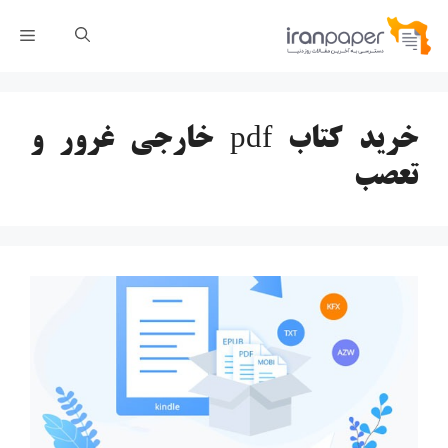
رش
فهر
ه
حتوا
خرید کتاب pdf خارجی غرور و
تعصب