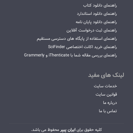
راهنمای دانلود کتاب
راهنمای دانلود استاندارد
راهنمای دانلود پایان نامه
راهنمای ثبت درخواست آفلاین
راهنمای استفاده از پایگاه های دسترسی مستقیم
راهنمای خرید اکانت اختصاصی SciFinder
راهنمای بررسی مقاله شما با iThenticate و Grammerly
لینک های مفید
خدمات سایت
قوانین سایت
درباره ما
تماس با ما
کلیه حقوق برای
ایران پیپر
محفوظ می باشد.