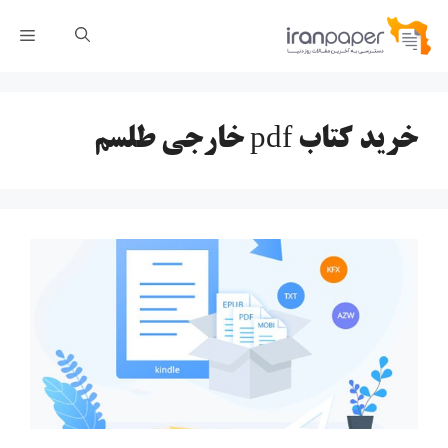
رش
فهر
ه
حتوا
خرید کتاب pdf خارجی طلسم