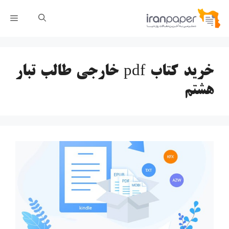
رش
فهر
ه
حتوا
خرید کتاب pdf خارجی طالب تبار
هشتم