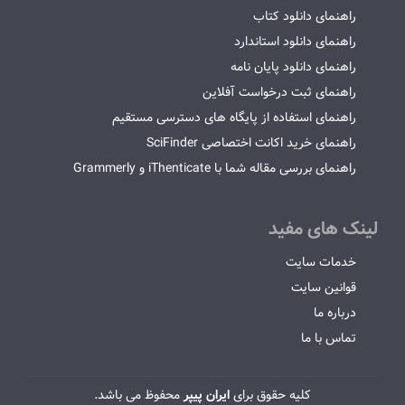
راهنمای دانلود کتاب
راهنمای دانلود استاندارد
راهنمای دانلود پایان نامه
راهنمای ثبت درخواست آفلاین
راهنمای استفاده از پایگاه های دسترسی مستقیم
راهنمای خرید اکانت اختصاصی SciFinder
راهنمای بررسی مقاله شما با iThenticate و Grammerly
لینک های مفید
خدمات سایت
قوانین سایت
درباره ما
تماس با ما
کلیه حقوق برای
ایران پیپر
محفوظ می باشد.