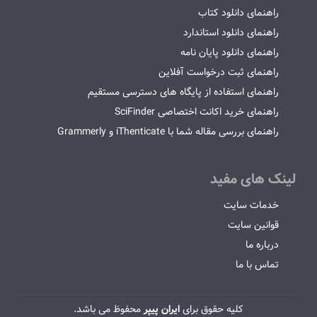
راهنمای دانلود کتاب
راهنمای دانلود استاندارد
راهنمای دانلود پایان نامه
راهنمای ثبت درخواست آفلاین
راهنمای استفاده از پایگاه های دسترسی مستقیم
راهنمای خرید اکانت اختصاصی SciFinder
راهنمای بررسی مقاله شما با iThenticate و Grammerly
لینک های مفید
خدمات سایت
قوانین سایت
درباره ما
تماس با ما
کلیه حقوق برای
ایران پیپر
محفوظ می باشد.