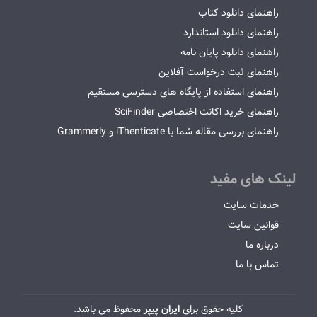
راهنمای دانلود کتاب
راهنمای دانلود استاندارد
راهنمای دانلود پایان نامه
راهنمای ثبت درخواست آفلاین
راهنمای استفاده از پایگاه های دسترسی مستقیم
راهنمای خرید اکانت اختصاصی SciFinder
راهنمای بررسی مقاله شما با iThenticate و Grammerly
لینک های مفید
خدمات سایت
قوانین سایت
درباره ما
تماس با ما
کلیه حقوق برای
ایران پیپر
محفوظ می باشد.