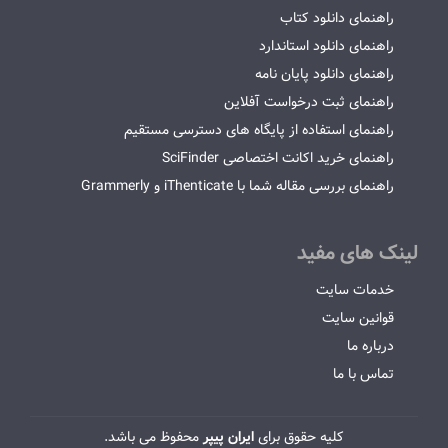
راهنمای دانلود کتاب
راهنمای دانلود استاندارد
راهنمای دانلود پایان نامه
راهنمای ثبت درخواست آفلاین
راهنمای استفاده از پایگاه های دسترسی مستقیم
راهنمای خرید اکانت اختصاصی SciFinder
راهنمای بررسی مقاله شما با iThenticate و Grammerly
لینک های مفید
خدمات سایت
قوانین سایت
درباره ما
تماس با ما
کلیه حقوق برای
ایران پیپر
محفوظ می باشد.