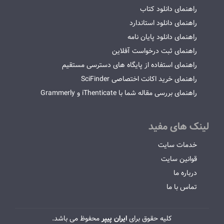
راهنمای دانلود کتاب
راهنمای دانلود استاندارد
راهنمای دانلود پایان نامه
راهنمای ثبت درخواست آفلاین
راهنمای استفاده از پایگاه های دسترسی مستقیم
راهنمای خرید اکانت اختصاصی SciFinder
راهنمای بررسی مقاله شما با iThenticate و Grammerly
لینک های مفید
خدمات سایت
قوانین سایت
درباره ما
تماس با ما
کلیه حقوق برای
ایران پیپر
محفوظ می باشد.