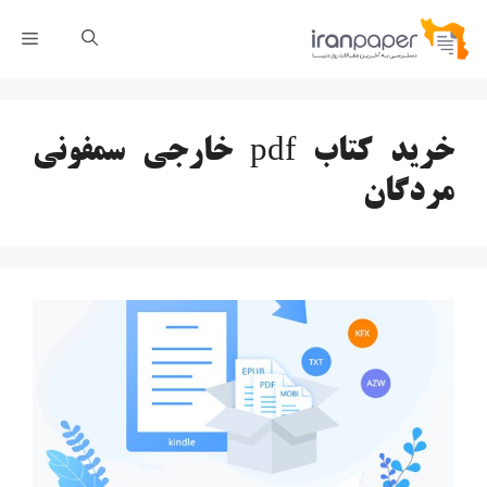
رش
فهر
ه
حتوا
خرید کتاب pdf خارجی سمفونی
مردگان