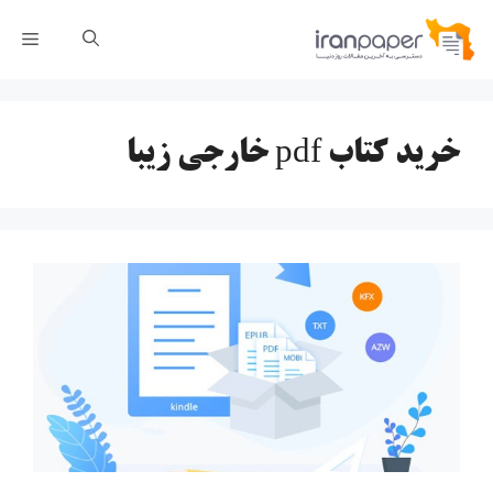
رش
فهر
ه
حتوا
خرید کتاب pdf خارجی زیبا