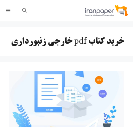
رش
فهر
ه
حتوا
خرید کتاب pdf خارجی زنبورداری