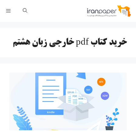
رش
فهر
ه
حتوا
خرید کتاب pdf خارجی زبان هشتم