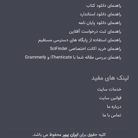
راهنمای دانلود کتاب
راهنمای دانلود استاندارد
راهنمای دانلود پایان نامه
راهنمای ثبت درخواست آفلاین
راهنمای استفاده از پایگاه های دسترسی مستقیم
راهنمای خرید اکانت اختصاصی SciFinder
راهنمای بررسی مقاله شما با iThenticate و Grammerly
لینک های مفید
خدمات سایت
قوانین سایت
درباره ما
تماس با ما
کلیه حقوق برای
ایران پیپر
محفوظ می باشد.