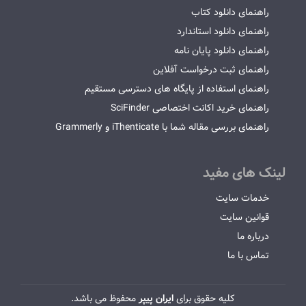
راهنمای دانلود کتاب
راهنمای دانلود استاندارد
راهنمای دانلود پایان نامه
راهنمای ثبت درخواست آفلاین
راهنمای استفاده از پایگاه های دسترسی مستقیم
راهنمای خرید اکانت اختصاصی SciFinder
راهنمای بررسی مقاله شما با iThenticate و Grammerly
لینک های مفید
خدمات سایت
قوانین سایت
درباره ما
تماس با ما
کلیه حقوق برای
ایران پیپر
محفوظ می باشد.