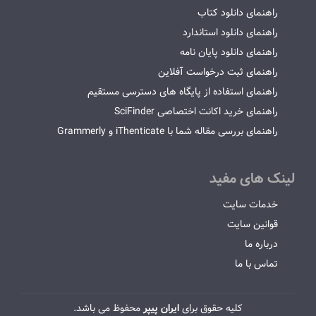
راهنمای دانلود کتاب
راهنمای دانلود استاندارد
راهنمای دانلود پایان نامه
راهنمای ثبت درخواست آفلاین
راهنمای استفاده از پایگاه های دسترسی مستقیم
راهنمای خرید اکانت اختصاصی SciFinder
راهنمای بررسی مقاله شما با iThenticate و Grammerly
لینک های مفید
خدمات سایت
قوانین سایت
درباره ما
تماس با ما
کلیه حقوق برای
ایران پیپر
محفوظ می باشد.