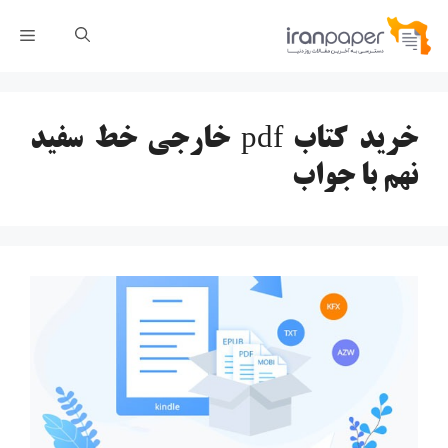
رش
فهر
ه
حتوا
خرید کتاب pdf خارجی خط سفید
نهم با جواب