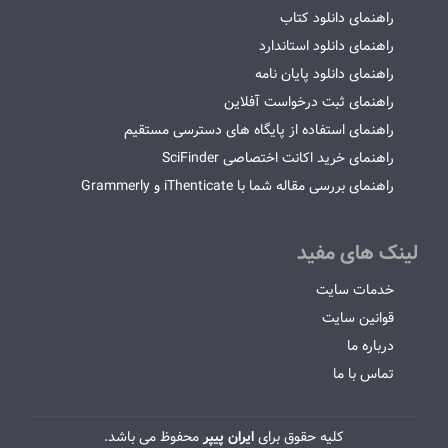
راهنمای دانلود کتاب
راهنمای دانلود استاندارد
راهنمای دانلود پایان نامه
راهنمای ثبت درخواست آفلاین
راهنمای استفاده از پایگاه های دسترسی مستقیم
راهنمای خرید اکانت اختصاصی SciFinder
راهنمای بررسی مقاله شما با iThenticate و Grammerly
لینک های مفید
خدمات سایت
قوانین سایت
درباره ما
تماس با ما
کلیه حقوق برای
ایران پیپر
محفوظ می باشد.