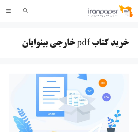
رش
فهر
ه
حتوا
خرید کتاب pdf خارجی بینوایان