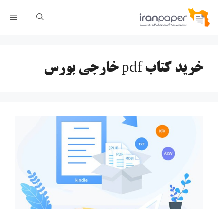
رش
فهر
ه
حتوا
خرید کتاب pdf خارجی بورس