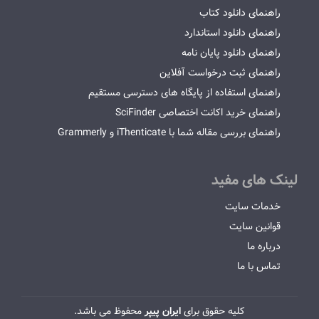
راهنمای دانلود کتاب
راهنمای دانلود استاندارد
راهنمای دانلود پایان نامه
راهنمای ثبت درخواست آفلاین
راهنمای استفاده از پایگاه های دسترسی مستقیم
راهنمای خرید اکانت اختصاصی SciFinder
راهنمای بررسی مقاله شما با iThenticate و Grammerly
لینک های مفید
خدمات سایت
قوانین سایت
درباره ما
تماس با ما
کلیه حقوق برای
ایران پیپر
محفوظ می باشد.