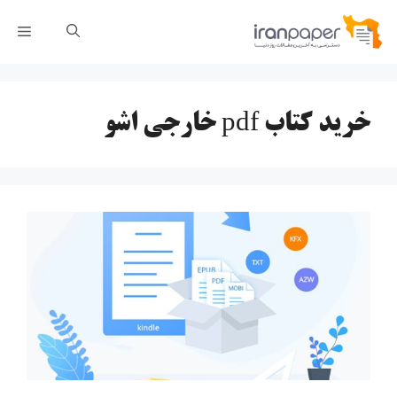
رش
فهر
ه
حتوا
خرید کتاب pdf خارجی اشو