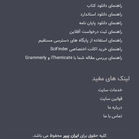
راهنمای دانلود کتاب
راهنمای دانلود استاندارد
راهنمای دانلود پایان نامه
راهنمای ثبت درخواست آفلاین
راهنمای استفاده از پایگاه های دسترسی مستقیم
راهنمای خرید اکانت اختصاصی SciFinder
راهنمای بررسی مقاله شما با iThenticate و Grammerly
لینک های مفید
خدمات سایت
قوانین سایت
درباره ما
تماس با ما
کلیه حقوق برای
ایران پیپر
محفوظ می باشد.